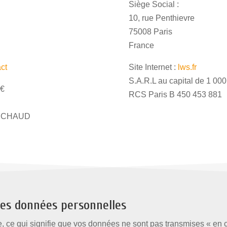
Siège Social :
10, rue Penthievre
75008 Paris
France
act
Site Internet :
lws.fr
S.A.R.L au capital de 1 00
0€
RCS Paris B 450 453 881
 MICHAUD
des données personnelles
ée, ce qui signifie que vos données ne sont pas transmises « en c